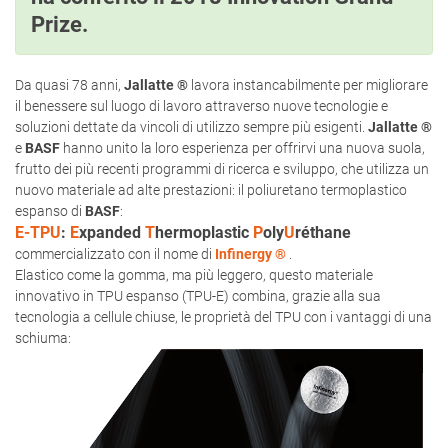
Prize.
Da quasi 78 anni,
Jallatte ®
lavora instancabilmente per migliorare
il benessere sul luogo di lavoro attraverso nuove tecnologie e
soluzioni dettate da vincoli di utilizzo sempre più esigenti.
Jallatte ®
e
BASF
hanno unito la loro esperienza per offrirvi una nuova suola,
frutto dei più recenti programmi di ricerca e sviluppo, che utilizza un
nuovo materiale ad alte prestazioni: il poliuretano termoplastico
espanso di
BASF
:
E-TPU
:
E
xpanded
T
hermoplastic
P
oly
U
réthane
commercializzato con il nome di
Infinergy ®
.
Elastico come la gomma, ma più leggero, questo materiale
innovativo in TPU espanso (TPU-E) combina, grazie alla sua
tecnologia a cellule chiuse, le proprietà del TPU con i vantaggi di una
schiuma: