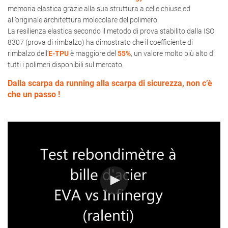
memoria elastica grazie alla sua struttura a celle chiuse ed
all’originale architettura molecolare del polimero.
La resilienza elastica secondo il metodo di prova stabilito dalla ISO
8307 (prova di rimbalzo) ha dimostrato che il coefficiente di
rimbalzo dell’
E-TPU
è maggiore del
55%
, un valore molto più alto di
tutti i polimeri disponibili sul mercato.
Dalla scarpa da running alla scarpa di sicurezza, non c’è
che un passo !