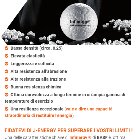
Bassa densità (circa. 0,25)
Elevata elasticità
Leggerezza e sofficità
Alta resistenza all’abrasione
Alta resistenza alla trazione
Buona resistenza chimica
Ottima durevolezza a lungo termine in un’ampia gamma di
temperature di esercizio
Una resilienza eccezionale
(
vale a dire una capacità
straordinaria di restituire l’energia
).
FIDATEVI DI J-ENERGY PER SUPERARE I VOSTRI LIMITI !
Una delle caratteristiche chiave di
Infinergy ®
di
BASF
è l’ottima