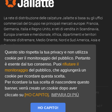
La rete di distribuzione delle calzature Jallatte si basa su gli uffici
commerciali del Gruppo nei principali mercati europei: Francia,
Germania, Italia e Regno Unito, e reti di vendita in Scandinavia,
Europa orientale e meridionale, Africa, dipartimenti e territori
francesi d'oltremare, Medio Oriente, Nord e Sud America, Asia e
Oceania.
Questo sito rispetta la tua privacy e non utilizza
Tel:
+39 0322 53 94 50
cookie per il monitoraggio del pubblico. Pertanto
è esente dal tuo consenso. Puoi
rifiutare il
Email:
commercial@jallatte.fr
monitoraggio
del pubblico, che aggiungerà un
Website:
www.jallatte.fr
cookie per ricordare questa scelta.
Per ricordare la tua scelta di nascondere questo
banner, verrà creato un cookie dopo aver
© 2026 JALLATTE - ALL RIGHTS RESERVED
WWW.JALLATTE.FR
cliccato su
[HO CAPITO]
.
IMPARA DI PIÙ
ÉGALITÉ SALARIALE
MENTIONS LÉGALES
POLITIQUE DE CONFIDENTIALITÉ
COOKIES
CGU
CONTACT
HO CAPITO!