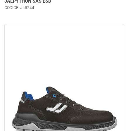
JALPYTHON SAS ESD
CODICE: JIJI244