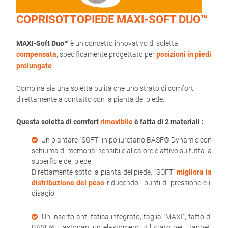
COPRISOTTOPIEDE MAXI-SOFT DUO™
MAXI-Soft Duo™
è un concetto innovativo di soletta
compensata
, specificamente progettato per
posizioni in piedi
prolungate
.
Combina sia una soletta pulita che uno strato di comfort
direttamente a contatto con la pianta del piede.
Questa soletta di comfort
rimovibile
è fatta di 2 materiali :
Un plantare "SOFT" in poliuretano BASF® Dynamic con
schiuma di memoria, sensibile al calore e attivo su tutta la
superficie del piede.
Direttamente sotto la pianta del piede, "SOFT"
migliora la
distribuzione del peso
riducendo i punti di pressione e il
disagio.
Un inserto anti-fatica integrato, taglia "MAXI", fatto di
BASF® Elastopan, un elastomero utilizzato per i tappeti