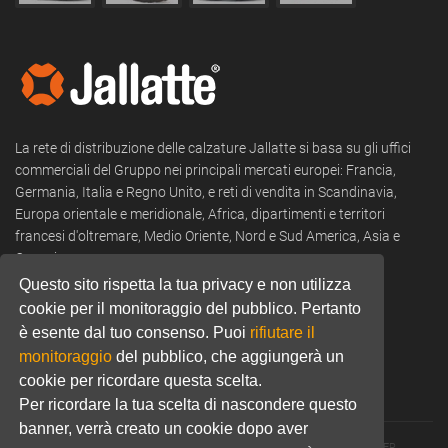
La rete di distribuzione delle calzature Jallatte si basa su gli uffici
commerciali del Gruppo nei principali mercati europei: Francia,
Germania, Italia e Regno Unito, e reti di vendita in Scandinavia,
Europa orientale e meridionale, Africa, dipartimenti e territori
francesi d'oltremare, Medio Oriente, Nord e Sud America, Asia e
Oceania.
Questo sito rispetta la tua privacy e non utilizza
Tel:
+39 0322 53 94 50
cookie per il monitoraggio del pubblico. Pertanto
è esente dal tuo consenso. Puoi
rifiutare il
Email:
commercial@jallatte.fr
monitoraggio
del pubblico, che aggiungerà un
Website:
www.jallatte.fr
cookie per ricordare questa scelta.
Per ricordare la tua scelta di nascondere questo
banner, verrà creato un cookie dopo aver
© 2026 JALLATTE - ALL RIGHTS RESERVED
WWW.JALLATTE.FR