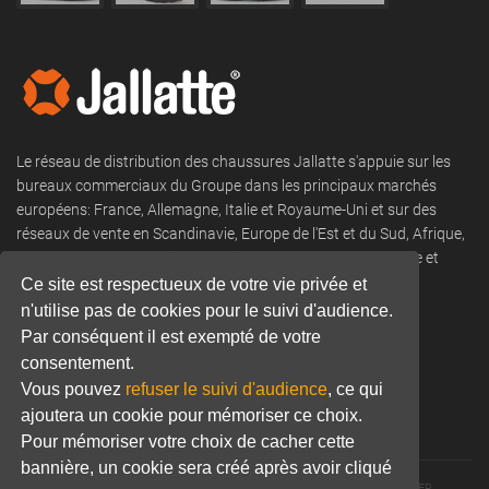
Le réseau de distribution des chaussures Jallatte s'appuie sur les
bureaux commerciaux du Groupe dans les principaux marchés
européens: France, Allemagne, Italie et Royaume-Uni et sur des
réseaux de vente en Scandinavie, Europe de l'Est et du Sud, Afrique,
DROM COM, Moyen-Orient, Amérique du Nord et du Sud, Asie et
Océanie.
Ce site est respectueux de votre vie privée et
n'utilise pas de cookies pour le suivi d'audience.
Tel:
+33 (0) 466 806 300
Par conséquent il est exempté de votre
consentement.
Email:
commercial@jallatte.fr
Vous pouvez
refuser le suivi d'audience
, ce qui
Website:
www.jallatte.fr
ajoutera un cookie pour mémoriser ce choix.
Pour mémoriser votre choix de cacher cette
bannière, un cookie sera créé après avoir cliqué
© 2026 JALLATTE - ALL RIGHTS RESERVED
WWW.JALLATTE.FR