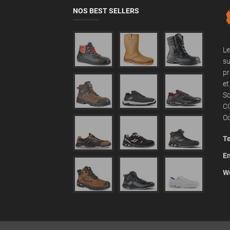
NOS BEST SELLERS
Le
su
pr
et
Sc
CO
Oc
Te
Em
We