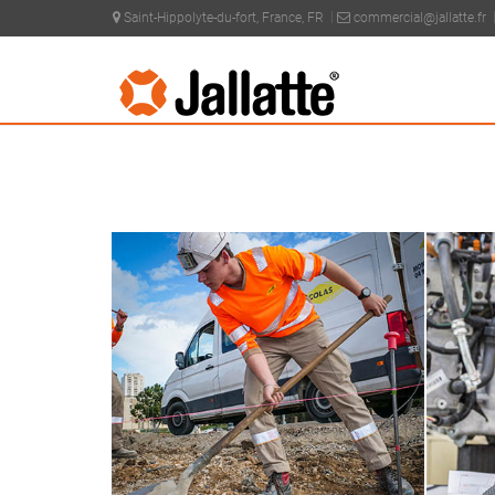
Saint-Hippolyte-du-fort, France, FR
commercial@jallatte.fr
PRODUITS >
PRÉCONISATIONS